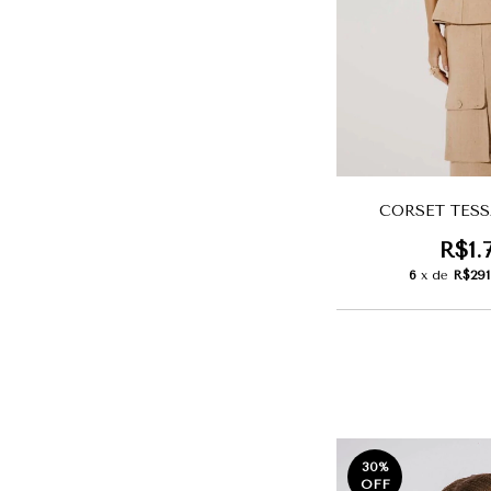
CORSET TESS
R$1.
6
x de
R$291
30
%
OFF