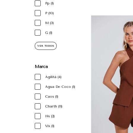
Pp (1)
P (10)
M (3)
G (1)
VER TODOS
Marca
Agilitá (4)
Agua De Coco (1)
Caos (1)
Charth (11)
Nx (2)
Vix (1)