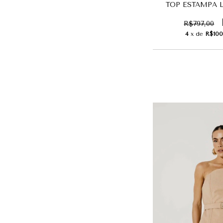
TOP ESTAMPA L
R$797,00
4
x de
R$100