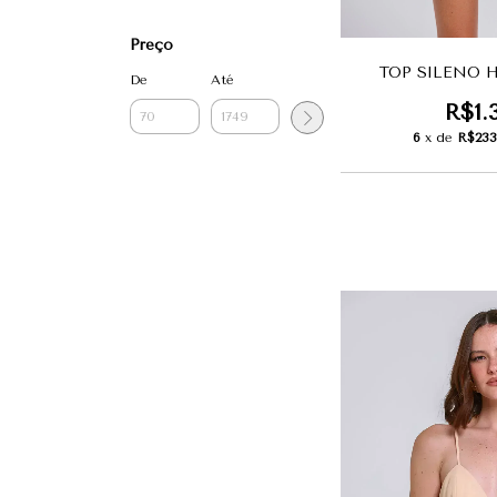
Preço
TOP SILENO 
De
Até
R$1.
6
x de
R$233