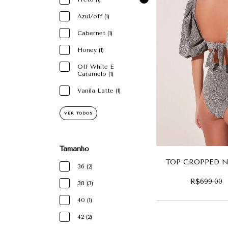
Azul/off (1)
Cabernet (1)
Honey (1)
Off White E
Caramelo (1)
Vanila Latte (1)
VER TODOS
Tamanho
TOP CROPPED N
36 (2)
R$699,00
38 (3)
40 (1)
42 (2)