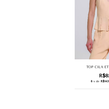
TOP CILA E
R$8
6
x de
R$143