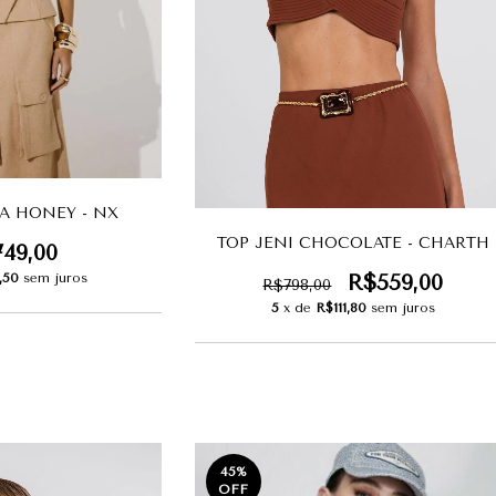
A HONEY - NX
TOP JENI CHOCOLATE - CHARTH
749,00
R$559,00
,50
sem juros
R$798,00
5
x de
R$111,80
sem juros
45
%
OFF