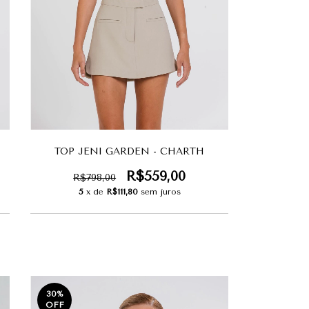
TOP JENI GARDEN - CHARTH
R$559,00
R$798,00
5
x de
R$111,80
sem juros
30
%
OFF