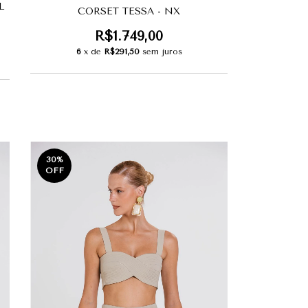
L
CORSET TESSA - NX
R$1.749,00
6
x de
R$291,50
sem juros
30
%
OFF