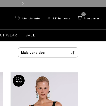
10% OFF CUPOM: 
0
Atendimento
Minha conta
Meu carrinho
ACHWEAR
SALE
30
%
OFF