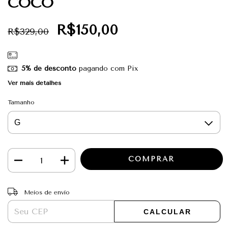
COCO
R$150,00
R$329,00
5% de desconto
pagando com Pix
Ver mais detalhes
Tamanho
ALTERAR CEP
Entregas para o CEP:
Meios de envio
CALCULAR