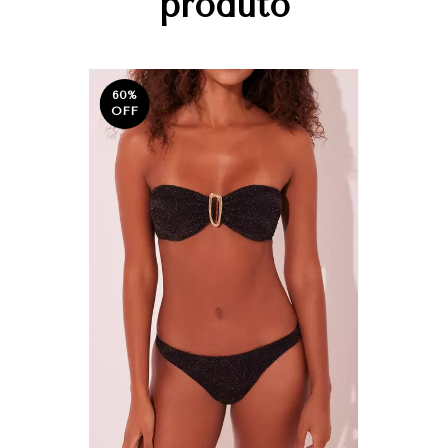
produto
60
%
OFF